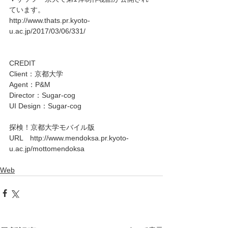
ています。
http://www.thats.pr.kyoto-
u.ac.jp/2017/03/06/331/
CREDIT
Client：京都大学
Agent：P&M
Director：Sugar-cog
UI Design：Sugar-cog
探検！京都大学モバイル版
URL　http://www.mendoksa.pr.kyoto-
u.ac.jp/mottomendoksa
Web